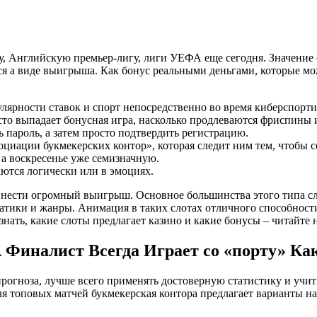
у, Английскую премьер-лигу, лиги УЕФА еще сегодня. Значение 
ся а виде выигрыша. Как бонус реальными деньгами, которые мо
улярности ставок и спорт непосредственно во время киберспорт
о выпадает бонусная игра, насколько продлеваются фриспины и 
 пароль, а затем просто подтвердить регистрацию.
циации букмекерских контор», которая следит ним тем, чтобы со
 а воскресенье уже семизначную.
аются логически или в эмоциях.
инести огромный выигрыш. Основное большинства этого типа сло
матики и жанры. Анимация в таких слотах отличного способности
нать, какие слоты предлагает казино и какие бонусы – читайте
А Финалист Всегда Играет со «порту» К
рогноза, лучше всего применять достоверную статистику и учи
я топовых матчей букмекерская контора предлагает варианты на