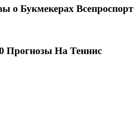
ы о Букмекерах Всепроспорт
00 Прогнозы На Теннис