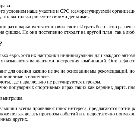
рава.
 это условием наше участие и СРО (саморегулируемой организаци
 что вы только рискуете своими деньгами.
о раз в варьируется от правил слота. Играть бесплатно разреша
на фишки. Но они постепенно отходят на другой план, так а лю
?
колько евро, хотя их настройки индивидуальны дли каждого авто
 их называются вариантами построения комбинаций. Они зафиксир
ант для оценки казино не же на основании мы рекомендаций, 
 приличные в наличные.
лоты, где параллельно не регулируются игроком.
но популярных спортивных играх таких как кёрлинг, дартс, пл
я выигрыша.
льщики всегда проявляют плюс интереса, предлагаются сотни р
акже нельзя делать прогнозы событий и в недостаточно популяр
енных других.