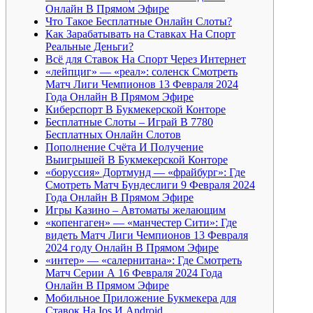
Онлайн В Прямом Эфире
Что Такое Бесплатные Онлайн Слоты?
Как Зарабатывать на Ставках На Спорт
Реальные Деньги?
Всё для Ставок На Спорт Через Интернет
«лейпциг» — «реал»: соленск Смотреть
Матч Лиги Чемпионов 13 Февраля 2024
Года Онлайн В Прямом Эфире
Киберспорт В Букмекерской Конторе
Бесплатные Слоты – Играй В 7780
Бесплатных Онлайн Слотов
Пополнение Счёта И Получение
Выигрышей В Букмекерской Конторе
«боруссия» Дортмунд — «фрайбург»: Где
Смотреть Матч Бундеслиги 9 Февраля 2024
Года Онлайн В Прямом Эфире
Игры Казино – Автоматы желающим
«копенгаген» — «манчестер Сити»: Где
видеть Матч Лиги Чемпионов 13 Февраля
2024 году Онлайн В Прямом Эфире
«интер» — «салернитана»: Где Смотреть
Матч Серии А 16 Февраля 2024 Года
Онлайн В Прямом Эфире
Мобильное Приложение Букмекера для
Ставок На Ios И Android