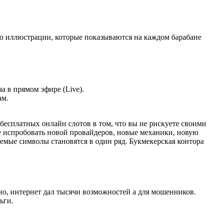
то иллюстрации, которые показываются на каждом барабане
а в прямом эфире (Live).
ам.
бесплатных онлайн слотов в том, что вы не рискуете своими
те испробовать новой провайдеров, новые механики, новую
емые символы становятся в один ряд. Букмекерская контора
но, интернет дал тысячи возможностей а для мошенников.
ьги.