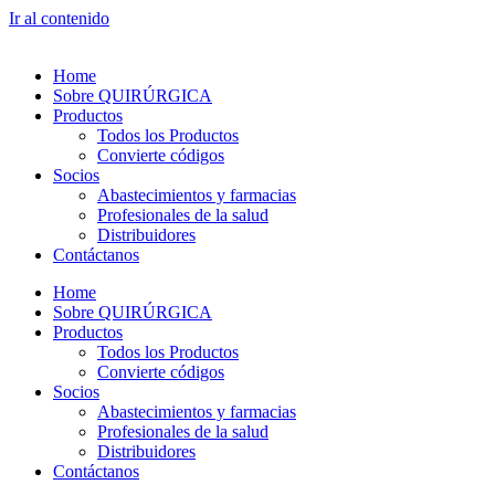
Ir al contenido
Home
Sobre QUIRÚRGICA
Productos
Todos los Productos
Convierte códigos
Socios
Abastecimientos y farmacias
Profesionales de la salud
Distribuidores
Contáctanos
Home
Sobre QUIRÚRGICA
Productos
Todos los Productos
Convierte códigos
Socios
Abastecimientos y farmacias
Profesionales de la salud
Distribuidores
Contáctanos