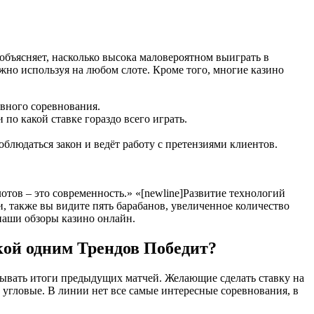
объясняет, насколько высока маловероятном выиграть в
жно используя на любом слоте. Кроме того, многие казино
ивного соревнования.
по какой ставке гораздо всего играть.
блюдаться закон и ведёт работу с претензиями клиентов.
тов – это современность.» «[newline]Развитие технологий
, также вы видите пять барабанов, увеличенное количество
 наши обзоры казино онлайн.
акой одним Трендов Победит?
тывать итоги предыдущих матчей. Желающие сделать ставку на
 угловые. В линии нет все самые интересные соревнования, в