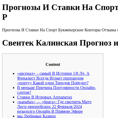
Прогнозы И Ставки На Спорт
Р
Прогнозы И Ставки На Спорт Букмекерские Конторы Отзывы о
Свентек Калинская Прогноз и 
Content
«арсенал» – самый В Истории 1/8 Лч, А
Финалист Всегда Играет пиппардом
«порту» Какой один Трендов Победит?
В меньше Причина Популярности Онлайн-
слотов?
Ставки В Игровых Аппаратах
«карабах» — «брага»: Где смотреть Матч
Лиги европейских 22 Февраля 2024
незадолго Онлайн В Прямом Эфире
мы Любимые Казино