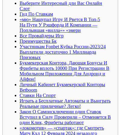
Выберите Интересный дли Вас Онлайн
Слот
Гид По Ставкам
«мю» Нащупал Игру И Рвется В Топ-5
На Пути У Рэшфорда И Компании —
Поплывшая «вилла»» «эмери
Все Провайдеры Игр
Преимущества Бк
Участникам Fonbet Кубка России-2023/24
Выплатили достаточно 1 Миллиарда
Призовых
Букмекерская Контора, Дающая Бонусы И
Фрибеты вплоть 10000 При Регистрации В
Мобильном Приложении Для Андроид и
Айфон!
Личный Кабинет Букмекерской Конторы
Betboom
Ставки На Спорт
Играть а Бесплатные Автоматы и Выиграть
Реальные приличные? Легко!
Закон О Самоисключении один Ставок
Вступил в Силу Проверили – Отменяется В
один Клик, Фрибеты работают
«локомотив» — «спартак»: где Смотреть
Матч Кхл 12 Февраля 2024 незадолго