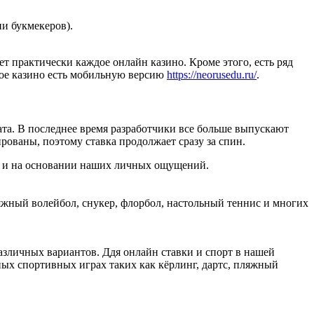
и букмекеров).
ет практически каждое онлайн казино. Кроме этого, есть ряд
бое казино есть мобильную версию
https://neorusedu.ru/
.
мата. В последнее время разработчики все больше выпускают
ованы, поэтому ставка продолжает сразу за спин.
но и на основании наших личных ощущений.
яжный волейбол, снукер, флорбол, настольный теннис и многих
азличных вариантов. Ддя онлайн ставки и спорт в нашей
ных спортивных играх таких как кёрлинг, дартс, пляжный