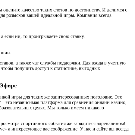
оцените качество таких слотов по достоинству. И делимся с
ля розысков вашей идеальной игры. Компания всегда
а если ни, то проигрываете свою ставку.
онии.
ставок, а также чат службы поддержки. Ддя входа в учетную
, чтобы получить доступ к статистике, выгодных
 Эфире
енкой игры для таких же заинтересованных поголовие. Это
/ – это независимая платформа для сравнения онлайн-казино,
образовательных целях. Мы только имеем никакого
 просмотра спортивного события же зарядиться адреналином!
e» а интересующее вас соображение. У нас и сайте вы всегда