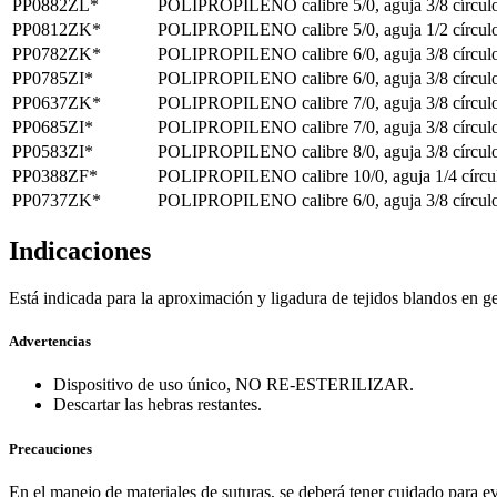
PP0882ZL*
POLIPROPILENO calibre 5/0, aguja 3/8 círculo
PP0812ZK*
POLIPROPILENO calibre 5/0, aguja 1/2 círculo
PP0782ZK*
POLIPROPILENO calibre 6/0, aguja 3/8 círculo
PP0785ZI*
POLIPROPILENO calibre 6/0, aguja 3/8 círculo
PP0637ZK*
POLIPROPILENO calibre 7/0, aguja 3/8 círculo
PP0685ZI*
POLIPROPILENO calibre 7/0, aguja 3/8 círculo
PP0583ZI*
POLIPROPILENO calibre 8/0, aguja 3/8 círculo
PP0388ZF*
POLIPROPILENO calibre 10/0, aguja 1/4 círcul
PP0737ZK*
POLIPROPILENO calibre 6/0, aguja 3/8 círculo
Indicaciones
Está indicada para la aproximación y ligadura de tejidos blandos en g
Advertencias
Dispositivo de uso único, NO RE-ESTERILIZAR.
Descartar las hebras restantes.
Precauciones
En el manejo de materiales de suturas, se deberá tener cuidado para ev