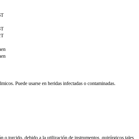
6T
3T
2T
nen
nen
álmicos. Puede usarse en heridas infectadas o contaminadas.
 o torcido, debido a la utilización de instrumentos quirúrgicos tales